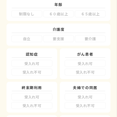
年齢
制限なし
６０歳以上
６５歳以上
介護度
自立
要支援
要介護
認知症
がん患者
受入れ可
受入れ可
受入れ不可
受入れ不可
終末期利用
夫婦での同居
受入れ可
受入れ可
受入れ不可
受入れ不可