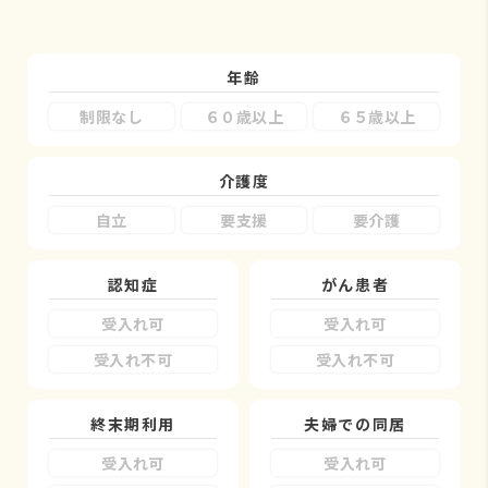
年齢
制限なし
６０歳以上
６５歳以上
介護度
自立
要支援
要介護
認知症
がん患者
受入れ可
受入れ可
受入れ不可
受入れ不可
終末期利用
夫婦での同居
受入れ可
受入れ可