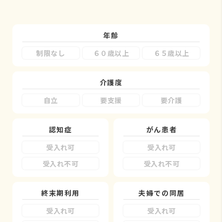
年齢
制限なし
６０歳以上
６５歳以上
介護度
自立
要支援
要介護
認知症
がん患者
受入れ可
受入れ可
受入れ不可
受入れ不可
終末期利用
夫婦での同居
受入れ可
受入れ可