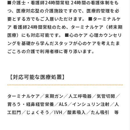
■介護士・看護師24時間常駐 24時間の看護体制をも
つ、医療対応型の介護施設ですので、医療的管理を必
要とする方でもご入居いただけます。 ■ターミナルケ
ア 看護師24時間常駐のため、ターミナルケア（終末期
医療）にも対応可能です。 ■心のケア 心理カウンセリ
ングを基礎から学んだスタッフが心のケアを考えたま
ごころの介護で利用者様に寄り添います。
【対応可能な医療処置】
ターミナルケア／末期ガン／人工呼吸器／気管切開／
胃ろう・経鼻経管栄養／ALS／インシュリン注射／人
工肛門／じょくそう／IVH／酸素吸入／たん吸引 等