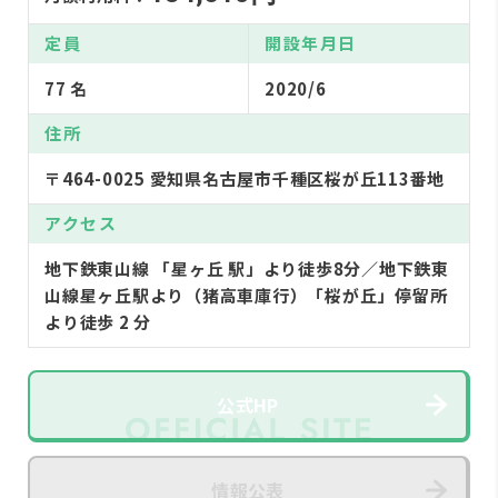
定員
開設年月日
77 名
2020/6
住所
〒464-0025 愛知県名古屋市千種区桜が丘113番地
アクセス
地下鉄東山線 「星ヶ丘 駅」より徒歩8分／地下鉄東
山線星ヶ丘駅より（猪高車庫行）「桜が丘」停留所
より徒歩 2 分
公式HP
情報公表