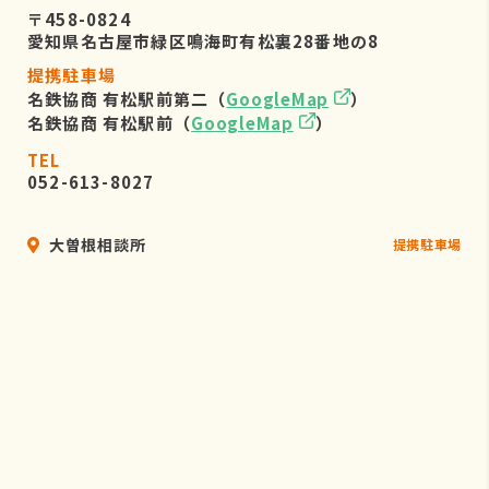
〒458-0824
愛知県名古屋市緑区鳴海町有松裏28番地の8
提携駐車場
名鉄協商 有松駅前第二（
GoogleMap
）
名鉄協商 有松駅前（
GoogleMap
）
TEL
052-613-8027
大曽根相談所
提携駐車場