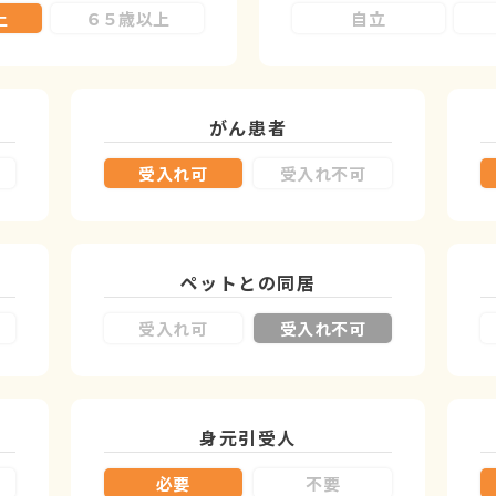
上
６５歳以上
自立
がん患者
受入れ可
受入れ不可
ペットとの同居
受入れ可
受入れ不可
身元引受人
必要
不要