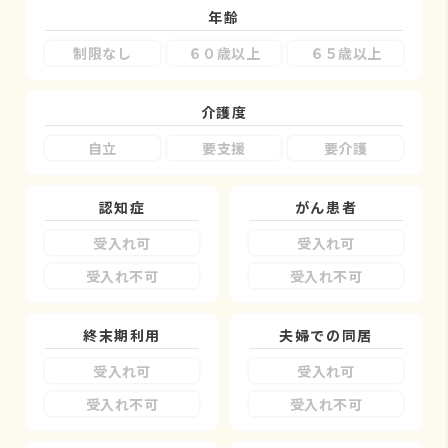
年齢
制限なし
６０歳以上
６５歳以上
介護度
自立
要支援
要介護
認知症
がん患者
受入れ可
受入れ可
受入れ不可
受入れ不可
終末期利用
夫婦での同居
受入れ可
受入れ可
受入れ不可
受入れ不可