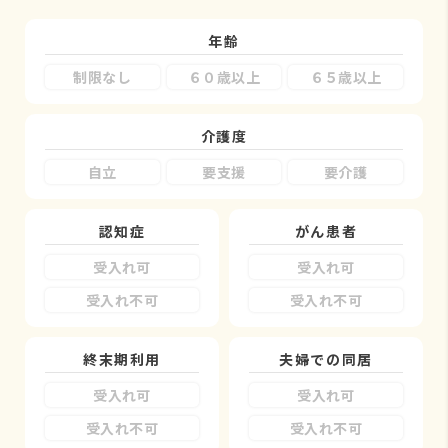
年齢
制限なし
６０歳以上
６５歳以上
介護度
自立
要支援
要介護
認知症
がん患者
受入れ可
受入れ可
受入れ不可
受入れ不可
終末期利用
夫婦での同居
受入れ可
受入れ可
受入れ不可
受入れ不可