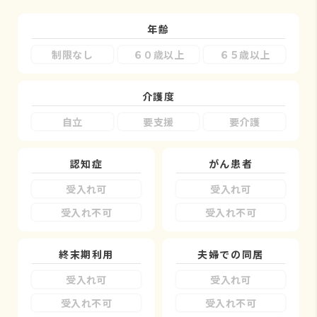
年齢
制限なし
６０歳以上
６５歳以上
介護度
自立
要支援
要介護
認知症
がん患者
受入れ可
受入れ可
受入れ不可
受入れ不可
終末期利用
夫婦での同居
受入れ可
受入れ可
受入れ不可
受入れ不可