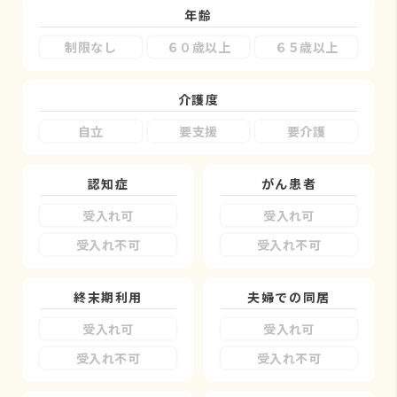
年齢
制限なし
６０歳以上
６５歳以上
介護度
自立
要支援
要介護
認知症
がん患者
受入れ可
受入れ可
受入れ不可
受入れ不可
終末期利用
夫婦での同居
受入れ可
受入れ可
受入れ不可
受入れ不可