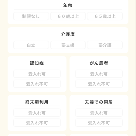
年齢
制限なし
６０歳以上
６５歳以上
介護度
自立
要支援
要介護
認知症
がん患者
受入れ可
受入れ可
受入れ不可
受入れ不可
終末期利用
夫婦での同居
受入れ可
受入れ可
受入れ不可
受入れ不可