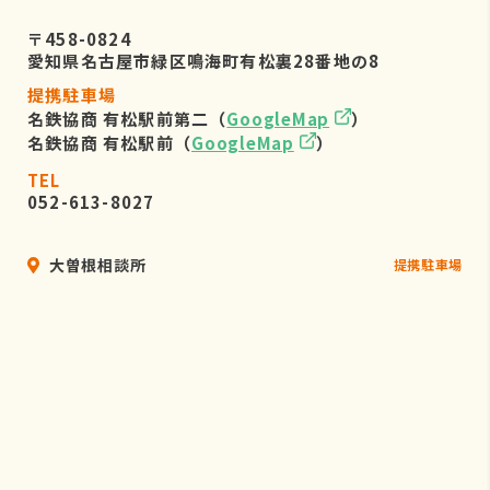
〒458-0824
愛知県名古屋市緑区鳴海町有松裏28番地の8
提携駐車場
名鉄協商 有松駅前第二（
GoogleMap
）
名鉄協商 有松駅前（
GoogleMap
）
TEL
052-613-8027
大曽根相談所
提携駐車場