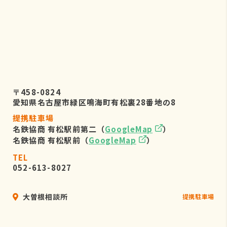
〒458-0824
愛知県名古屋市緑区鳴海町有松裏28番地の8
提携駐車場
名鉄協商 有松駅前第二（
GoogleMap
）
名鉄協商 有松駅前（
GoogleMap
）
TEL
052-613-8027
大曽根相談所
提携駐車場