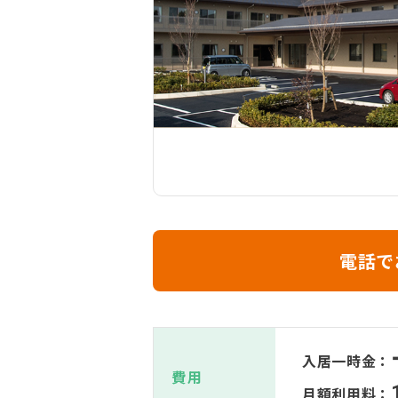
電話で
入居一時金：
費用
月額利用料：