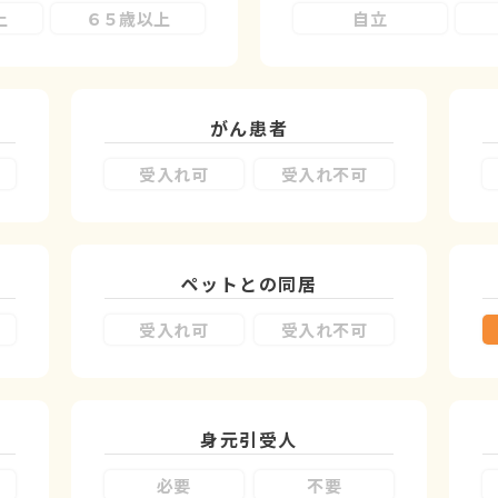
上
６５歳以上
自立
がん患者
受入れ可
受入れ不可
ペットとの同居
受入れ可
受入れ不可
身元引受人
必要
不要