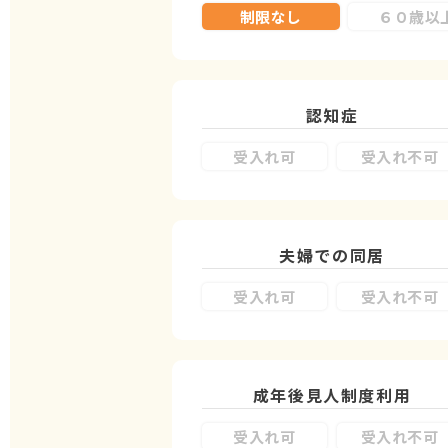
制限なし
６０歳以
認知症
受入れ可
受入れ不可
夫婦での同居
受入れ可
受入れ不可
成年後見人制度
利用
受入れ可
受入れ不可