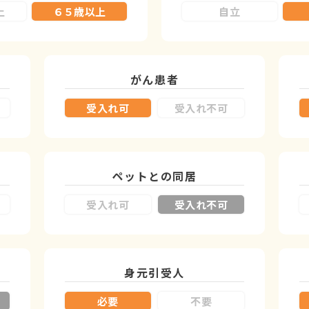
上
６５歳以上
自立
がん患者
受入れ可
受入れ不可
ペットとの同居
受入れ可
受入れ不可
身元引受人
必要
不要