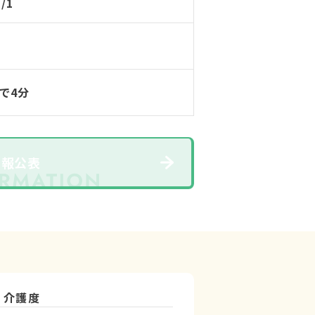
1/1
で4分
情報公表
介護度