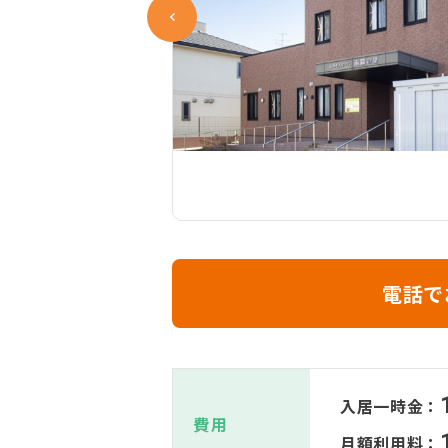
電話で
入居一時金：
費用
月額利用料：