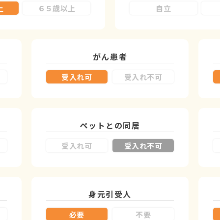
上
６５歳以上
自立
がん患者
受入れ可
受入れ不可
ペットとの同居
受入れ可
受入れ不可
身元引受人
必要
不要