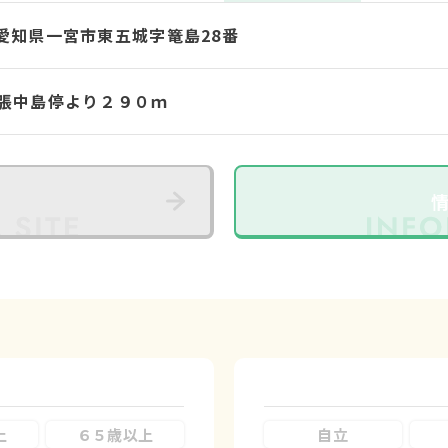
08 愛知県一宮市東五城字篭島28番
張中島停より２９０ｍ
上
６５歳以上
自立