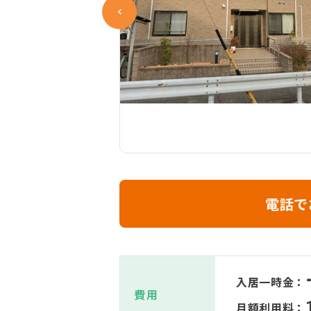
電話で
入居一時金：
費用
月額利用料：