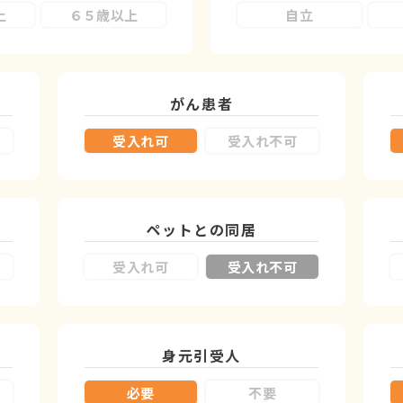
上
６５歳以上
自立
がん患者
受入れ可
受入れ不可
ペットとの同居
受入れ可
受入れ不可
身元引受人
必要
不要