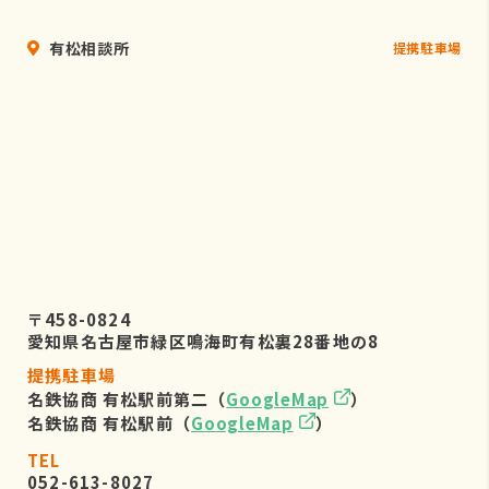
有松相談所
提携駐車場
〒458-0824
愛知県名古屋市緑区鳴海町有松裏28番地の8
提携駐車場
名鉄協商 有松駅前第二（
GoogleMap
）
名鉄協商 有松駅前（
GoogleMap
）
TEL
052-613-8027