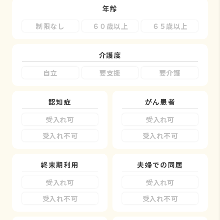
年齢
制限なし
６０歳以上
６５歳以上
介護度
自立
要支援
要介護
認知症
がん患者
受入れ可
受入れ可
受入れ不可
受入れ不可
終末期利用
夫婦での同居
受入れ可
受入れ可
受入れ不可
受入れ不可