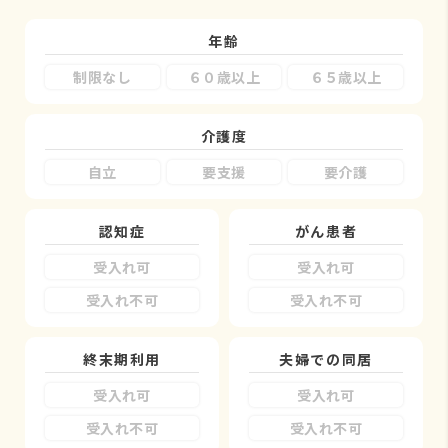
年齢
制限なし
６０歳以上
６５歳以上
介護度
自立
要支援
要介護
認知症
がん患者
受入れ可
受入れ可
受入れ不可
受入れ不可
終末期利用
夫婦での同居
受入れ可
受入れ可
受入れ不可
受入れ不可