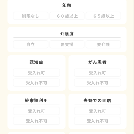
年齢
制限なし
６０歳以上
６５歳以上
介護度
自立
要支援
要介護
認知症
がん患者
受入れ可
受入れ可
受入れ不可
受入れ不可
終末期利用
夫婦での同居
受入れ可
受入れ可
受入れ不可
受入れ不可