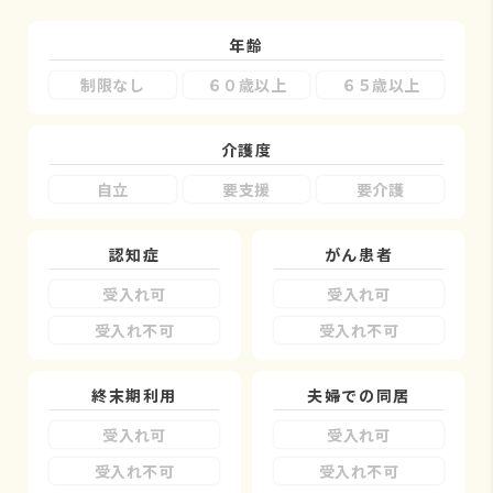
年齢
制限なし
６０歳以上
６５歳以上
介護度
自立
要支援
要介護
認知症
がん患者
受入れ可
受入れ可
受入れ不可
受入れ不可
終末期利用
夫婦での同居
受入れ可
受入れ可
受入れ不可
受入れ不可