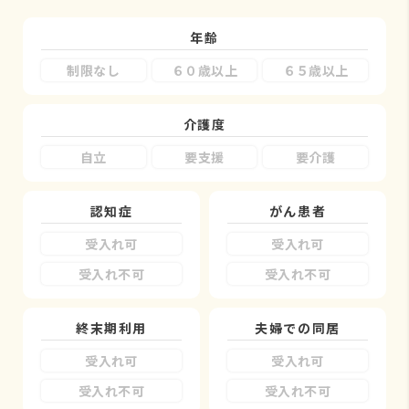
年齢
制限なし
６０歳以上
６５歳以上
介護度
自立
要支援
要介護
認知症
がん患者
受入れ可
受入れ可
受入れ不可
受入れ不可
終末期利用
夫婦での同居
受入れ可
受入れ可
受入れ不可
受入れ不可