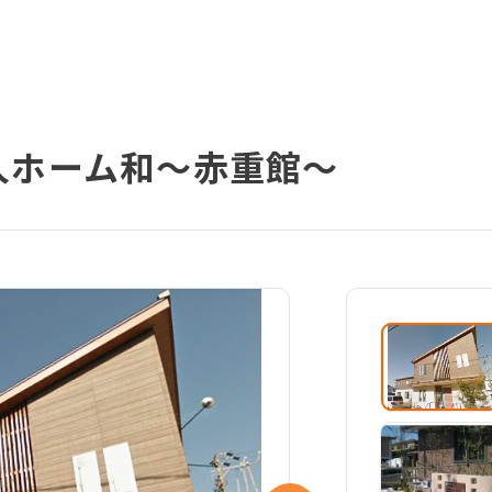
人ホーム和～赤重館～