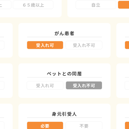
上
６５歳以上
自立
がん患者
受入れ可
受入れ不可
ペットとの同居
受入れ可
受入れ不可
身元引受人
必要
不要