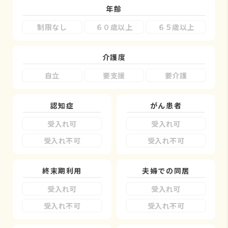
年齢
制限なし
６０歳以上
６５歳以上
介護度
自立
要支援
要介護
認知症
がん患者
受入れ可
受入れ可
受入れ不可
受入れ不可
終末期利用
夫婦での同居
受入れ可
受入れ可
受入れ不可
受入れ不可