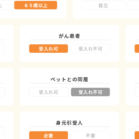
上
６５歳以上
自立
がん患者
受入れ可
受入れ不可
ペットとの同居
受入れ可
受入れ不可
身元引受人
必要
不要