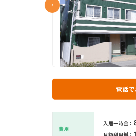
電話で
入居一時金：
費用
月額利用料：