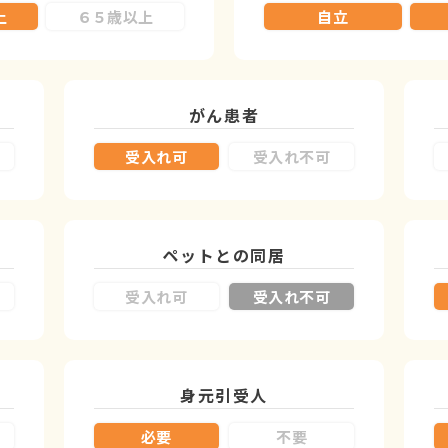
上
６５歳以上
自立
がん患者
受入れ可
受入れ不可
ペットとの同居
受入れ可
受入れ不可
身元引受人
必要
不要