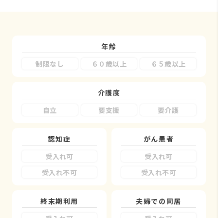
年齢
制限なし
６０歳以上
６５歳以上
介護度
自立
要支援
要介護
認知症
がん患者
受入れ可
受入れ可
受入れ不可
受入れ不可
終末期利用
夫婦での同居