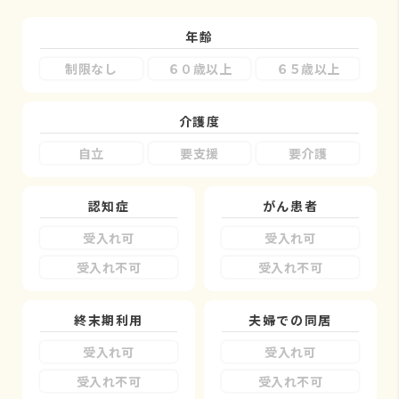
年齢
制限なし
６０歳以上
６５歳以上
介護度
自立
要支援
要介護
認知症
がん患者
受入れ可
受入れ可
受入れ不可
受入れ不可
終末期利用
夫婦での同居
受入れ可
受入れ可
受入れ不可
受入れ不可