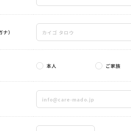
ガナ）
本人
ご家族