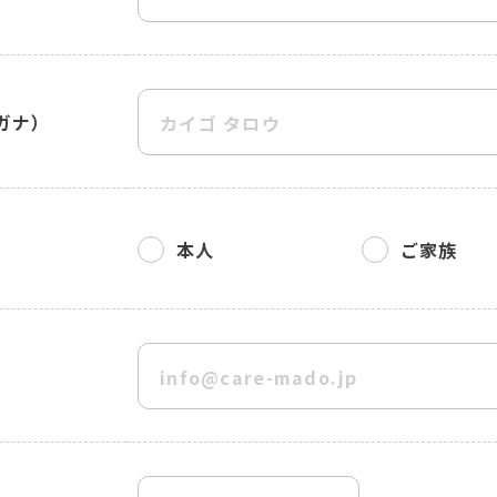
ガナ）
本人
ご家族