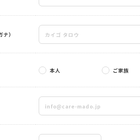
ガナ）
本人
ご家族