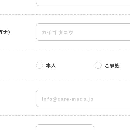
ガナ）
本人
ご家族