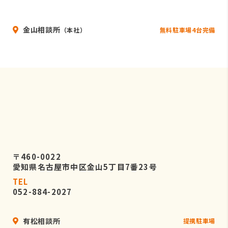
いることを条件として委託先を厳選し
たうえで、機密保持契約を委託先と締
金山相談所
結し、お客様の個人情報を厳密に管理
無料駐車場4台完備
（本社）
させます。
５．個人情報の開示等の請求
お客様は、弊社に対してご自身の個人
情報の開示等（利用目的の通知、開
示、内容の訂正・追加・削除、利用の
停止または消去、第三者への提供の停
止）に関して、当社問合わせ窓口に申
し出ることができます。
〒460-0022
その際、弊社はお客様ご本人を確認さ
愛知県名古屋市中区金山5丁目7番23号
せていただいたうえで、合理的な期間
TEL
内に対応いたします。
052-884-2027
なお、個人情報に関する弊社問合わせ
先は、次の通りです。
有松相談所
提携駐車場