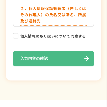
２．個人情報保護管理者（若しくは
その代理人）の氏名又は職名、所属
及び連絡先
管理者名：個人情報保護管理者
個人情報の取り扱いについて同意する
TEL：052-884-2050
３．個人情報の利用目的
入力内容の確認
・各種お問い合わせ対応のため
・弊社サービスのご案内の為
４．個人情報の取り扱い業務の委託
個人情報の取扱業務の全部または一部
を外部に業務委託する場合がありま
す。その際、弊社は、個人情報を適切
に保護できる管理体制を敷き実行して