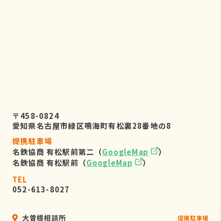
株式会社リーフビジョン 個人情報保
護管理事務局
〒460-0022 愛知県名古屋市中区金
山五丁目7番23号
TEL：052-884-2050
（受付時間 平日9：00～17：00)
６．個人情報を提供されることの任
意性について
〒458-0824
お客様がご自身の個人情報を弊社に提
愛知県名古屋市緑区鳴海町有松裏28番地の8
供されるか否かは、お客様のご判断に
提携駐車場
よりますが、もしご提供されない場合
名鉄協商 有松駅前第二（
GoogleMap
）
には、適切なサービスが提供できない
名鉄協商 有松駅前（
GoogleMap
）
場合がありますので予めご了承くださ
い。
TEL
052-613-8027
大曽根相談所
提携駐車場