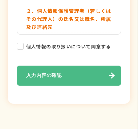
２．個人情報保護管理者（若しくは
その代理人）の氏名又は職名、所属
及び連絡先
管理者名：個人情報保護管理者
個人情報の取り扱いについて同意する
TEL：052-884-2050
３．個人情報の利用目的
入力内容の確認
・各種お問い合わせ対応のため
・弊社サービスのご案内の為
４．個人情報の取り扱い業務の委託
個人情報の取扱業務の全部または一部
を外部に業務委託する場合がありま
す。その際、弊社は、個人情報を適切
に保護できる管理体制を敷き実行して