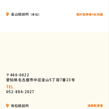
いることを条件として委託先を厳選し
たうえで、機密保持契約を委託先と締
金山相談所
結し、お客様の個人情報を厳密に管理
無料駐車場4台完備
（本社）
させます。
５．個人情報の開示等の請求
お客様は、弊社に対してご自身の個人
情報の開示等（利用目的の通知、開
示、内容の訂正・追加・削除、利用の
停止または消去、第三者への提供の停
止）に関して、当社問合わせ窓口に申
し出ることができます。
〒460-0022
その際、弊社はお客様ご本人を確認さ
愛知県名古屋市中区金山5丁目7番23号
せていただいたうえで、合理的な期間
TEL
内に対応いたします。
052-884-2027
なお、個人情報に関する弊社問合わせ
先は、次の通りです。
有松相談所
提携駐車場