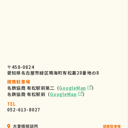
株式会社リーフビジョン 個人情報保
護管理事務局
〒460-0022 愛知県名古屋市中区金
山五丁目7番23号
TEL：052-884-2050
（受付時間 平日9：00～17：00)
６．個人情報を提供されることの任
意性について
〒458-0824
お客様がご自身の個人情報を弊社に提
愛知県名古屋市緑区鳴海町有松裏28番地の8
供されるか否かは、お客様のご判断に
提携駐車場
よりますが、もしご提供されない場合
名鉄協商 有松駅前第二（
GoogleMap
）
には、適切なサービスが提供できない
名鉄協商 有松駅前（
GoogleMap
）
場合がありますので予めご了承くださ
い。
TEL
052-613-8027
大曽根相談所
提携駐車場