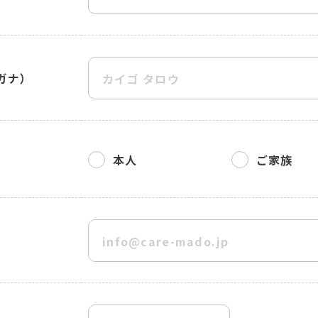
ガナ）
本人
ご家族