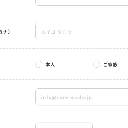
ガナ）
本人
ご家族