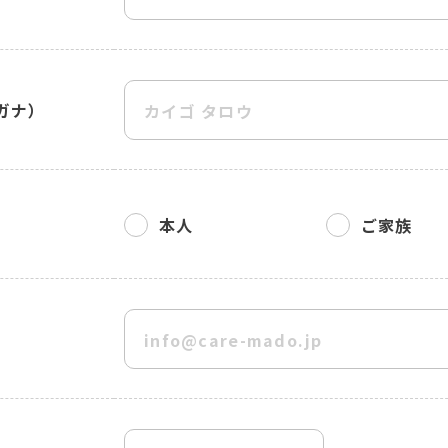
ガナ）
本人
ご家族