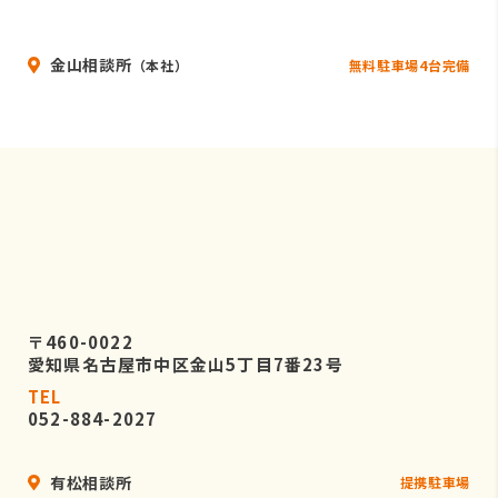
いることを条件として委託先を厳選し
たうえで、機密保持契約を委託先と締
金山相談所
結し、お客様の個人情報を厳密に管理
無料駐車場4台完備
（本社）
させます。
５．個人情報の開示等の請求
お客様は、弊社に対してご自身の個人
情報の開示等（利用目的の通知、開
示、内容の訂正・追加・削除、利用の
停止または消去、第三者への提供の停
止）に関して、当社問合わせ窓口に申
し出ることができます。
〒460-0022
その際、弊社はお客様ご本人を確認さ
愛知県名古屋市中区金山5丁目7番23号
せていただいたうえで、合理的な期間
TEL
内に対応いたします。
052-884-2027
なお、個人情報に関する弊社問合わせ
先は、次の通りです。
有松相談所
提携駐車場