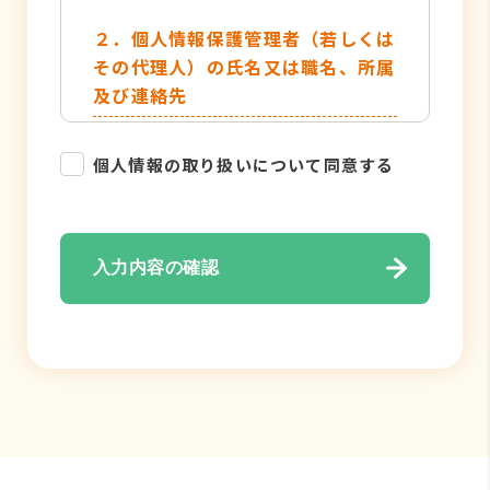
２．個人情報保護管理者（若しくは
その代理人）の氏名又は職名、所属
及び連絡先
管理者名：個人情報保護管理者
個人情報の取り扱いについて同意する
TEL：052-884-2050
３．個人情報の利用目的
入力内容の確認
・各種お問い合わせ対応のため
・弊社サービスのご案内の為
４．個人情報の取り扱い業務の委託
個人情報の取扱業務の全部または一部
を外部に業務委託する場合がありま
す。その際、弊社は、個人情報を適切
に保護できる管理体制を敷き実行して