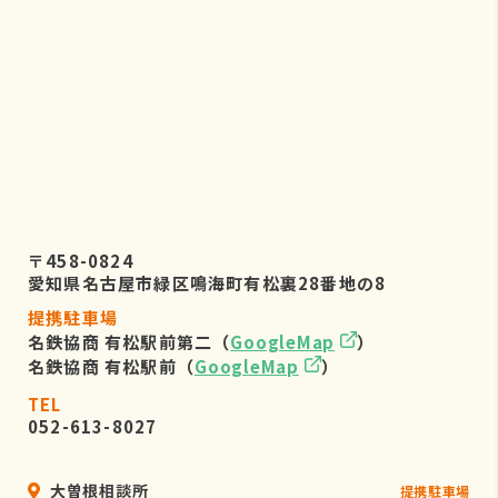
株式会社リーフビジョン 個人情報保
護管理事務局
〒460-0022 愛知県名古屋市中区金
山五丁目7番23号
TEL：052-884-2050
（受付時間 平日9：00～17：00)
６．個人情報を提供されることの任
意性について
〒458-0824
お客様がご自身の個人情報を弊社に提
愛知県名古屋市緑区鳴海町有松裏28番地の8
供されるか否かは、お客様のご判断に
提携駐車場
よりますが、もしご提供されない場合
名鉄協商 有松駅前第二（
GoogleMap
）
には、適切なサービスが提供できない
名鉄協商 有松駅前（
GoogleMap
）
場合がありますので予めご了承くださ
い。
TEL
052-613-8027
大曽根相談所
提携駐車場