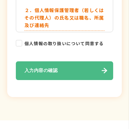
２．個人情報保護管理者（若しくは
その代理人）の氏名又は職名、所属
及び連絡先
管理者名：個人情報保護管理者
個人情報の取り扱いについて同意する
TEL：052-884-2050
３．個人情報の利用目的
入力内容の確認
・各種お問い合わせ対応のため
・弊社サービスのご案内の為
４．個人情報の取り扱い業務の委託
個人情報の取扱業務の全部または一部
を外部に業務委託する場合がありま
す。その際、弊社は、個人情報を適切
に保護できる管理体制を敷き実行して