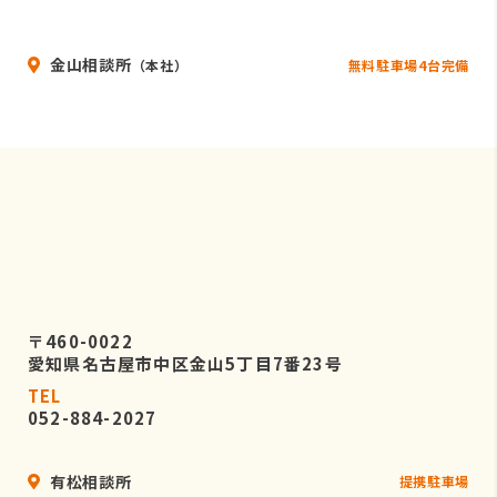
いることを条件として委託先を厳選し
たうえで、機密保持契約を委託先と締
金山相談所
結し、お客様の個人情報を厳密に管理
無料駐車場4台完備
（本社）
させます。
５．個人情報の開示等の請求
お客様は、弊社に対してご自身の個人
情報の開示等（利用目的の通知、開
示、内容の訂正・追加・削除、利用の
停止または消去、第三者への提供の停
止）に関して、当社問合わせ窓口に申
し出ることができます。
〒460-0022
その際、弊社はお客様ご本人を確認さ
愛知県名古屋市中区金山5丁目7番23号
せていただいたうえで、合理的な期間
TEL
内に対応いたします。
052-884-2027
なお、個人情報に関する弊社問合わせ
先は、次の通りです。
有松相談所
提携駐車場