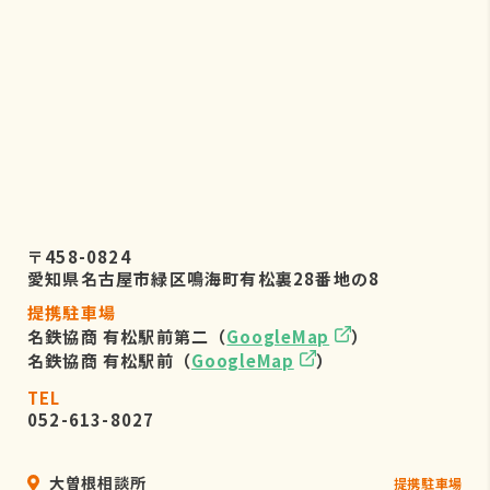
株式会社リーフビジョン 個人情報保
護管理事務局
〒460-0022 愛知県名古屋市中区金
山五丁目7番23号
TEL：052-884-2050
（受付時間 平日9：00～17：00)
６．個人情報を提供されることの任
意性について
〒458-0824
お客様がご自身の個人情報を弊社に提
愛知県名古屋市緑区鳴海町有松裏28番地の8
供されるか否かは、お客様のご判断に
提携駐車場
よりますが、もしご提供されない場合
名鉄協商 有松駅前第二（
GoogleMap
）
には、適切なサービスが提供できない
名鉄協商 有松駅前（
GoogleMap
）
場合がありますので予めご了承くださ
い。
TEL
052-613-8027
大曽根相談所
提携駐車場