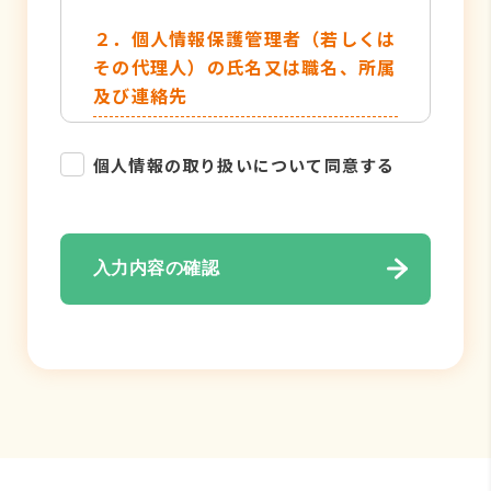
２．個人情報保護管理者（若しくは
その代理人）の氏名又は職名、所属
及び連絡先
管理者名：個人情報保護管理者
個人情報の取り扱いについて同意する
TEL：052-884-2050
３．個人情報の利用目的
入力内容の確認
・各種お問い合わせ対応のため
・弊社サービスのご案内の為
４．個人情報の取り扱い業務の委託
個人情報の取扱業務の全部または一部
を外部に業務委託する場合がありま
す。その際、弊社は、個人情報を適切
に保護できる管理体制を敷き実行して