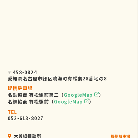
株式会社リーフビジョン 個人情報保
護管理事務局
〒460-0022 愛知県名古屋市中区金
山五丁目7番23号
TEL：052-884-2050
（受付時間 平日9：00～17：00)
６．個人情報を提供されることの任
意性について
〒458-0824
お客様がご自身の個人情報を弊社に提
愛知県名古屋市緑区鳴海町有松裏28番地の8
供されるか否かは、お客様のご判断に
提携駐車場
よりますが、もしご提供されない場合
名鉄協商 有松駅前第二（
GoogleMap
）
には、適切なサービスが提供できない
名鉄協商 有松駅前（
GoogleMap
）
場合がありますので予めご了承くださ
い。
TEL
052-613-8027
大曽根相談所
提携駐車場