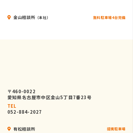
いることを条件として委託先を厳選し
たうえで、機密保持契約を委託先と締
金山相談所
結し、お客様の個人情報を厳密に管理
無料駐車場4台完備
（本社）
させます。
５．個人情報の開示等の請求
お客様は、弊社に対してご自身の個人
情報の開示等（利用目的の通知、開
示、内容の訂正・追加・削除、利用の
停止または消去、第三者への提供の停
止）に関して、当社問合わせ窓口に申
し出ることができます。
〒460-0022
その際、弊社はお客様ご本人を確認さ
愛知県名古屋市中区金山5丁目7番23号
せていただいたうえで、合理的な期間
TEL
内に対応いたします。
052-884-2027
なお、個人情報に関する弊社問合わせ
先は、次の通りです。
有松相談所
提携駐車場