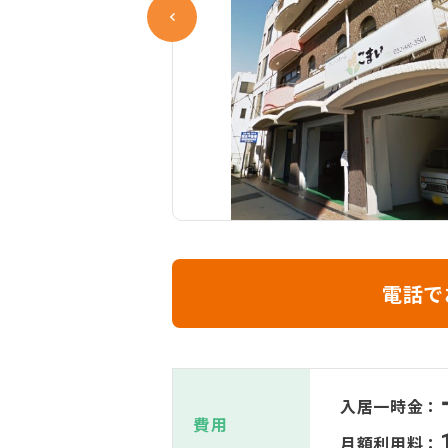
電話で
入居一時金：
費用
月額利用料：