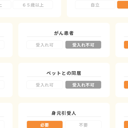
上
６５歳以上
自立
がん患者
受入れ可
受入れ不可
ペットとの同居
受入れ可
受入れ不可
身元引受人
必要
不要