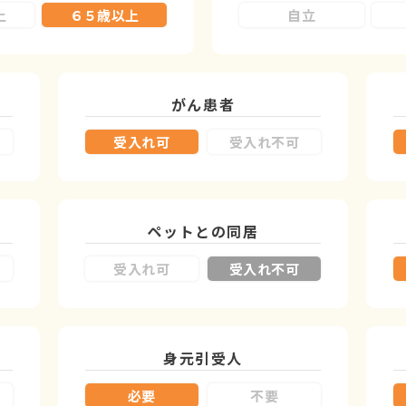
上
６５歳以上
自立
がん患者
受入れ可
受入れ不可
ペットとの同居
受入れ可
受入れ不可
身元引受人
必要
不要