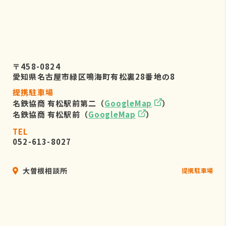
〒458-0824
愛知県名古屋市緑区鳴海町有松裏28番地の8
提携駐車場
名鉄協商 有松駅前第二（
GoogleMap
）
名鉄協商 有松駅前（
GoogleMap
）
TEL
052-613-8027
大曽根相談所
提携駐車場