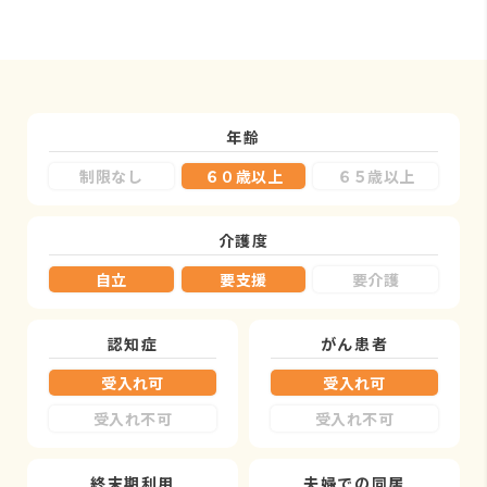
年齢
制限なし
６０歳以上
６５歳以上
介護度
自立
要支援
要介護
認知症
がん患者
受入れ可
受入れ可
受入れ不可
受入れ不可
終末期利用
夫婦での同居