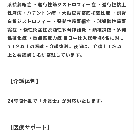
系統萎縮症 ・進行性筋ジストロフィー症 ・進行性核上
性麻痺・ハチントン病 ・大脳皮質基底核変性症 ・副腎
白質ジストロフィー ・脊髄性筋萎縮症 ・球脊髄性筋萎
縮症 ・慢性炎症性脱髄性多発神経炎 ・頸椎損傷・多発
性硬化症 ・重症筋無力症 ■日中は入居者様6名に対し
て1名以上の看護・介護体制。夜間は、介護士１名以
上と看護師１名が常駐しています。
【介護体制】
24時間体制で「介護士」が対応いたします。
【医療サポート】