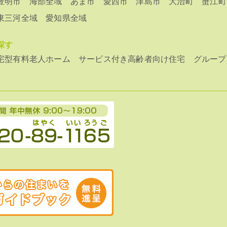
豊明市
海部全域
あま市
愛西市
津島市
大治町
蟹江町
東三河全域
愛知県全域
探す
宅型有料老人ホーム
サービス付き高齢者向け住宅
グループ