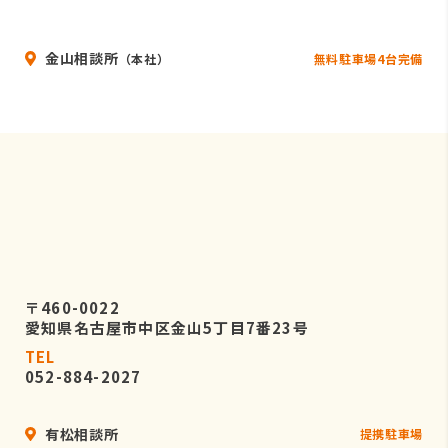
いることを条件として委託先を厳選し
たうえで、機密保持契約を委託先と締
金山相談所
結し、お客様の個人情報を厳密に管理
無料駐車場4台完備
（本社）
させます。
５．個人情報の開示等の請求
お客様は、弊社に対してご自身の個人
情報の開示等（利用目的の通知、開
示、内容の訂正・追加・削除、利用の
停止または消去、第三者への提供の停
止）に関して、当社問合わせ窓口に申
し出ることができます。
〒460-0022
その際、弊社はお客様ご本人を確認さ
愛知県名古屋市中区金山5丁目7番23号
せていただいたうえで、合理的な期間
TEL
内に対応いたします。
052-884-2027
なお、個人情報に関する弊社問合わせ
先は、次の通りです。
有松相談所
提携駐車場