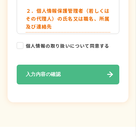
２．個人情報保護管理者（若しくは
その代理人）の氏名又は職名、所属
及び連絡先
管理者名：個人情報保護管理者
個人情報の取り扱いについて同意する
TEL：052-884-2050
３．個人情報の利用目的
入力内容の確認
・各種お問い合わせ対応のため
・弊社サービスのご案内の為
４．個人情報の取り扱い業務の委託
個人情報の取扱業務の全部または一部
を外部に業務委託する場合がありま
す。その際、弊社は、個人情報を適切
に保護できる管理体制を敷き実行して