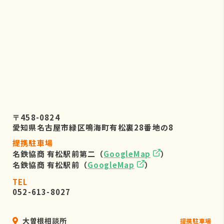
株式会社リーフビジョン 個人情報保
護管理事務局
〒460-0022 愛知県名古屋市中区金
山五丁目7番23号
TEL：052-884-2050
（受付時間 平日9：00～17：00)
６．個人情報を提供されることの任
意性について
〒458-0824
お客様がご自身の個人情報を弊社に提
愛知県名古屋市緑区鳴海町有松裏28番地の8
供されるか否かは、お客様のご判断に
提携駐車場
よりますが、もしご提供されない場合
名鉄協商 有松駅前第二（
GoogleMap
）
には、適切なサービスが提供できない
名鉄協商 有松駅前（
GoogleMap
）
場合がありますので予めご了承くださ
い。
TEL
052-613-8027
大曽根相談所
提携駐車場