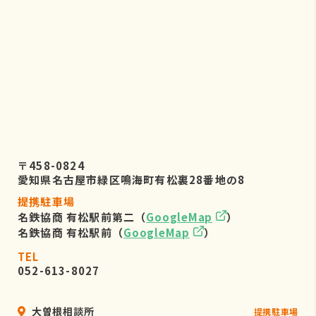
株式会社リーフビジョン 個人情報保
護管理事務局
〒460-0022 愛知県名古屋市中区金
山五丁目7番23号
TEL：052-884-2050
（受付時間 平日9：00～17：00)
６．個人情報を提供されることの任
意性について
〒458-0824
お客様がご自身の個人情報を弊社に提
愛知県名古屋市緑区鳴海町有松裏28番地の8
供されるか否かは、お客様のご判断に
提携駐車場
よりますが、もしご提供されない場合
名鉄協商 有松駅前第二（
GoogleMap
）
には、適切なサービスが提供できない
名鉄協商 有松駅前（
GoogleMap
）
場合がありますので予めご了承くださ
い。
TEL
052-613-8027
大曽根相談所
提携駐車場