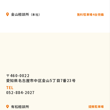
いることを条件として委託先を厳選し
たうえで、機密保持契約を委託先と締
金山相談所
結し、お客様の個人情報を厳密に管理
無料駐車場4台完備
（本社）
させます。
５．個人情報の開示等の請求
お客様は、弊社に対してご自身の個人
情報の開示等（利用目的の通知、開
示、内容の訂正・追加・削除、利用の
停止または消去、第三者への提供の停
止）に関して、当社問合わせ窓口に申
し出ることができます。
〒460-0022
その際、弊社はお客様ご本人を確認さ
愛知県名古屋市中区金山5丁目7番23号
せていただいたうえで、合理的な期間
TEL
内に対応いたします。
052-884-2027
なお、個人情報に関する弊社問合わせ
先は、次の通りです。
有松相談所
提携駐車場