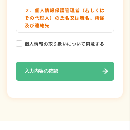
２．個人情報保護管理者（若しくは
その代理人）の氏名又は職名、所属
及び連絡先
管理者名：個人情報保護管理者
個人情報の取り扱いについて同意する
TEL：052-884-2050
３．個人情報の利用目的
入力内容の確認
・各種お問い合わせ対応のため
・弊社サービスのご案内の為
４．個人情報の取り扱い業務の委託
個人情報の取扱業務の全部または一部
を外部に業務委託する場合がありま
す。その際、弊社は、個人情報を適切
に保護できる管理体制を敷き実行して