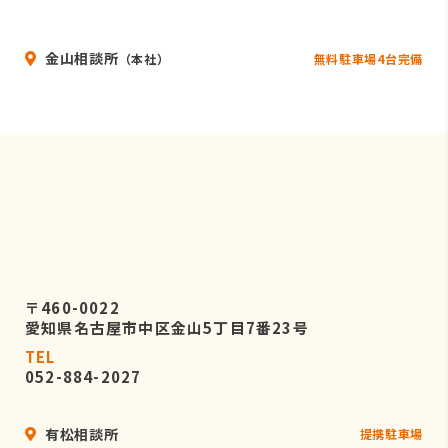
いることを条件として委託先を厳選し
たうえで、機密保持契約を委託先と締
金山相談所
結し、お客様の個人情報を厳密に管理
無料駐車場4台完備
（本社）
させます。
５．個人情報の開示等の請求
お客様は、弊社に対してご自身の個人
情報の開示等（利用目的の通知、開
示、内容の訂正・追加・削除、利用の
停止または消去、第三者への提供の停
止）に関して、当社問合わせ窓口に申
し出ることができます。
〒460-0022
その際、弊社はお客様ご本人を確認さ
愛知県名古屋市中区金山5丁目7番23号
せていただいたうえで、合理的な期間
TEL
内に対応いたします。
052-884-2027
なお、個人情報に関する弊社問合わせ
先は、次の通りです。
有松相談所
提携駐車場