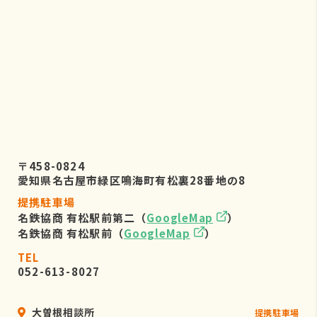
株式会社リーフビジョン 個人情報保
護管理事務局
〒460-0022 愛知県名古屋市中区金
山五丁目7番23号
TEL：052-884-2050
（受付時間 平日9：00～17：00)
６．個人情報を提供されることの任
意性について
〒458-0824
お客様がご自身の個人情報を弊社に提
愛知県名古屋市緑区鳴海町有松裏28番地の8
供されるか否かは、お客様のご判断に
提携駐車場
よりますが、もしご提供されない場合
名鉄協商 有松駅前第二（
GoogleMap
）
には、適切なサービスが提供できない
名鉄協商 有松駅前（
GoogleMap
）
場合がありますので予めご了承くださ
い。
TEL
052-613-8027
大曽根相談所
提携駐車場